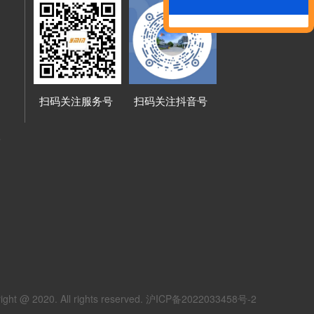
扫码关注服务号
扫码关注抖音号
路
ight @ 2020. All rights reserved.
沪ICP备2022033458号-2