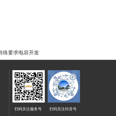
特殊要求电容开发
扫码关注服务号
扫码关注抖音号