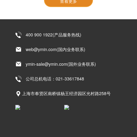
定，欢迎
查看更多
VHT
迟及失
申请样品
效问
固液
测试。
题，上
混合
海永铭
电
电子推
出 VHT
容，
400 900 1922(产品服务热线)
系列固
激光
液混合
电容，
雷达
web@ymin.com(国内业务联系)
从物理
供电
上根除
ymin-sale@ymin.com(国外业务联系)
的“安
形变风
险，可
全保
直接替
公司总机电话：021-33617848
险”
换
MLCC
上海市奉贤区南桥镇杨王经济园区光村路258号
矩阵，
释放
PCB 空
间，还
能降低
全生命
周期成
本，欢