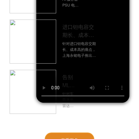
Pin直
PSU 电容
替｜永
交期长、
铭固液
成本高的
痛点，上
混合电
进口钽电容交
海永铭电
容，AI
期长、成本
子推出
服务器
NHT/NHX
高？永铭
针对进口钽电容交期
系列固液
PSU输
长、成本高的痛点，
TQD15/TQW19
混合电
上海永铭电子推出
出端国
容，支持
系列Pin-to-Pin
TQD15/TQW19 系列
Pin-to-Pin
产替代
替代方案，破
导电高分子钽电容，
直替，常
方案
1.5mm/1.9mm 超薄
解限高难题
规交期仅
告别
设计适配限高场景，
4 周，
MLCC
ESL 降低 50%，成本
125℃下
低 25%-30%，可直
啸叫
可连续工
针对车
接替代松下等进口型
作
与可
载激光
号，欢迎申请样品测
4000h，
雷达
靠性
试。
能有效降
MLCC
低全生命
焦
压电效
周期成
应引发
虑：
本，保障
的啸
永铭
供应链稳
叫、延