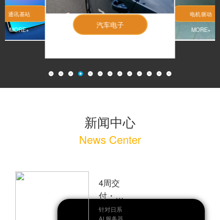
通讯基站
电机驱动
汽车电子
MORE+
MORE+
MORE+
新闻中心
News Center
4周交
付・
Pin-to-
针对日系
AI 服务器