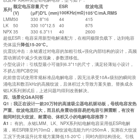
额定电压
容量
尺寸
ESR
纹波电流
系列
100KHz(mΩ)
(V)
(μF)
D*L (mm)
105℃/mA.RMS
LMM
50
330
8*16
44
415
LK
50
330
10*12.5
40
875
NPX
35
330
6.3*11
40
2600
超低ESR：电容采用新型电解液配方，在相同极限负载下，达到电容
壳体温升
降低15-20℃。
抗震抗冲击：永铭通过对电容的加粗引线+强化内部结构的设计，高频
震动测试中减少失效现象，参数漂移低。
小型化设计：引线型最小可做到6.3*11的尺寸，满足轻薄短小设计，
不挤占用PCB空间
此前曾尝试使用常规标准品电解电容，因无法承受10A+级别的瞬间浪
涌电流和数百kHz的高频纹波，且体积过大导致方案失败。替换成永
铭LK系列测试后，上述问题均得到改善解决。
四、场景化Q&A问答
Q1：我正在设计一款20万转的高速吸尘器电机驱动板，母线电容发热
严重、纹波电流巨大，而且机身震动很容易把电容引脚震断，有没有
能同时抗大纹波、耐震动、体积又小的电解电容推荐？
A1：
有的。永铭LMM、LK、NPX系列铝电解电容采用低ESR电解
液，将ESR降至约70mΩ，耐纹波电流能力约1250mA，实测在大纹波
工况下壳体温升比常规方案降低15-20℃；同时内部结构强化、引线