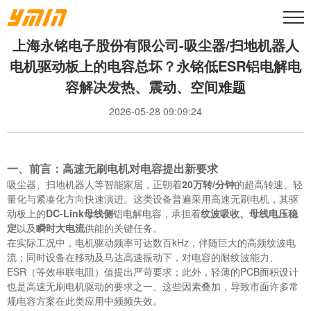
上海永铭电子股份有限公司-吸尘器/扫地机器人
电机驱动板上的电容总坏？永铭低ESR铝电解电
容解决发热、震动、空间难题
2026-05-28 09:09:24
一、前言：高速无刷电机对电容提出新要求
吸尘器、扫地机器人等智能家居，正朝着
20万转/分钟
的超高转速、轻
量化与紧凑化方向快速演进。这类设备普遍采用高速无刷电机，其驱
动板上的
DC-Link母线侧
铝电解电容，承担着
纹波吸收、母线电压稳
定
以及
瞬时大电流
供能的关键任务。
在实际工况中，电机驱动频率可达数百kHz，伴随巨大的高频纹波电
流；同时设备在移动及马达高速振动下，对电容的耐纹波能力、
ESR（等效串联电阻）值提出严苛要求；此外，轻薄的PCB面积设计
也是高速无刷电机驱动的要求之一。这些因素叠加，导致市面许多常
规电容方案在此类应用中频频失效。