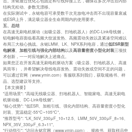
击。永铭通过优化芯包固定和引线焊接工艺，确保在多次冲击后内部
结构无松动、参数无漂移。
在实际测试中，永铭电容可承受数千次充放电冲击而不出现容量衰减
或ESR上升，满足吸尘器全生命周期内的使用要求。
五、总结
在高速无刷电机驱动（如吸尘器、扫地机器人）的DC-Link母线侧，
铝电解电容面临着高频大纹波发热、高频震动失效以及紧凑空间难以
布局三大核心挑战。永铭LMM、LK、NPX系列电容，通过
低ESR新型
电解液
、
加粗引线与强化内部结构
以及
高容量密度小型化封装
三项技
术创新，一一对应地解决上述痛点。
如果您正在开发高速无刷电机驱动方案（吸尘器、扫地机器人、高速
风筒等），并希望解决母线电容发热、震动失效或空间不足的问题，
可以通过官网（
www.ymin.com
）客服联系到我们，获取规格书、样
品、选型建议等支持。
【本文摘要】
"适用场景": "高端无线吸尘器、扫地机器人、智能家电、高速无刷电
机驱动板、DC-Link母线侧",
"核心优势": "低ESR、加粗引线、强化内部结构、高容量密度小型化
封装、宽温稳定-55℃~105℃",
"推荐型号": "LK_50V_330μF_10×12.5、LMM_50V_330μF_8×16、
NPX_35V_330μF_6.3×11",
"行动指引": "访问永铭官网（
www.ymin.com
）、规格书、获取样品申