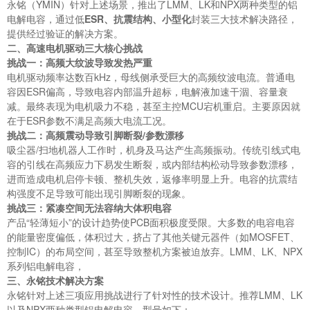
永铭（YMIN）针对上述场景，推出了LMM、LK和NPX两种类型的铝
电解电容，通过低
ESR、抗震结构、小型化
封装三大技术解决路径，
提供经过验证的解决方案。
二、
高速电机驱动三大核心挑战
挑战一：高频大纹波导致发热严重
电机驱动频率达数百kHz，母线侧承受巨大的高频纹波电流。普通电
容因ESR偏高，导致电容内部温升超标，电解液加速干涸、容量衰
减。最终表现为电机吸力不稳，甚至主控MCU宕机重启。主要原因就
在于ESR参数不满足高频大电流工况。
挑战二：高频震动导致引脚断裂/参数漂移
吸尘器/扫地机器人工作时，机身及马达产生高频振动。传统引线式电
容的引线在高频应力下易发生断裂，或内部结构松动导致参数漂移，
进而造成电机启停卡顿、整机失效，返修率明显上升。电容的抗震结
构强度不足导致可能出现引脚断裂的现象。
挑战三：紧凑空间无法容纳大体积电容
产品“轻薄短小”的设计趋势使PCB面积极度受限。大多数的电容电容
的能量密度偏低，体积过大，挤占了其他关键元器件（如MOSFET、
控制IC）的布局空间，甚至导致整机方案被迫放弃。LMM、LK、NPX
系列铝电解电容，
三、永铭技术解决方案
永铭针对上述三项应用挑战进行了针对性的技术设计。推荐LMM、LK
以及NPX两种类型铝电解电容，型号如下：