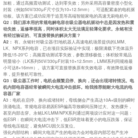
加粗，通过高频震动测试，达到零失效；另外采用高容量密度小型化
封装（例如50V/330μF尺寸仅为10×12.5mm），可适配紧凑的电机驱
动板。该方案已成功应用于追觅等高端智能家电的高速无刷电机中。
Q2：我们原本用的常规电解电容在吸尘器电机驱动中总是因发热和震
动失效，返修率很高，同时体积太大无法满足轻薄化要求。永铭有没
有经过验证的、可直接替换的解决方案？
A2：
有。永铭针对吸尘器/扫地机器人高速电机场景提供的LMM、
LK、NPX系列电容，已在项目实际验证中实现：极限满载下壳体温升
降低15-20℃；高频震动测试零失效，参数漂移极低；体积较常规品
明显缩小（LK系列50V/330μF封装10×12.5mm，LMM系列同规格最
小可达8×16mm）。该方案可直接替换原有失效电容，有效降低返修
率，提升整机可靠性。
Q3：
吸尘器
工作时
，电机会频繁启停、换向，还会出现堵转情况。
电
机内部电容器
经常
被瞬间大电流冲击损坏
。给我推荐能耐大电流的电
容器厂家
A3：电机在启停、换向或堵转时，母线侧会产生高达10A+级别的瞬时
浪涌电流。常规电容容易因ESR偏高导致瞬间压降过大、发热骤升，
甚至内部击穿。永铭LK/LMM/NPX系列通过两项设计应对这一问题：
低ESR：在瞬间大电流冲击下，低ESR意味着更小的电压跌落，保证
母线电压稳定，避免MCU因欠压复位。
强化内部结构：瞬间大电流产生的电动力会对电容内部芯包产生冲