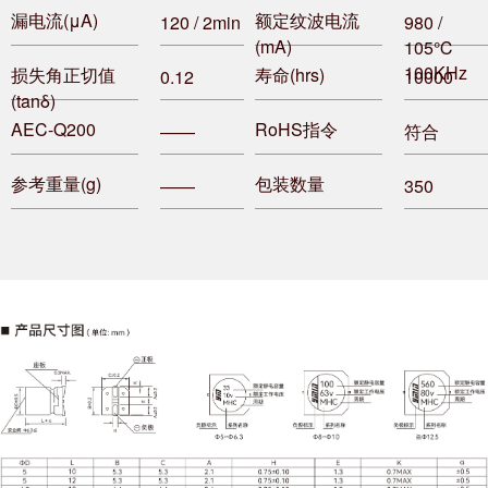
漏电流(μA)
额定纹波电流
120 / 2min
980 /
(mA)
105℃
100KHz
损失角正切值
寿命(hrs)
0.12
10000
(tanδ)
AEC-Q200
RoHS指令
——
符合
参考重量(g)
包装数量
——
350