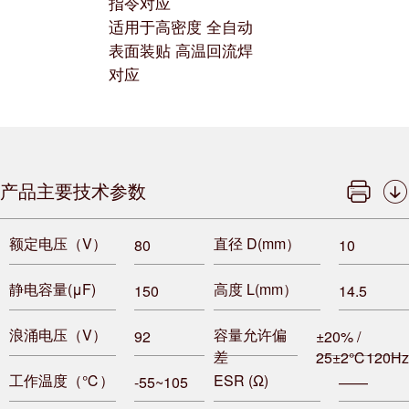
指令对应
适用于高密度 全自动
表面装贴 高温回流焊
对应
产品主要技术参数
额定电压（V）
直径 D(mm）
80
10
静电容量(μF)
高度 L(mm）
150
14.5
浪涌电压（V）
容量允许偏
92
±20% /
差
25±2℃120Hz
工作温度（℃）
ESR (Ω)
-55~105
——