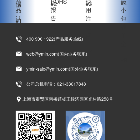
产
ROHS
使
最
#4
#2
#3
据
报
品
用
小
告
认
注
包
#1
书
证
意
装
点
单
400 900 1922(产品服务热线)
#6
#5
位
#7
web@ymin.com(国内业务联系)
#8
ymin-sale@ymin.com(国外业务联系)
公司总机电话：021-33617848
上海市奉贤区南桥镇杨王经济园区光村路258号