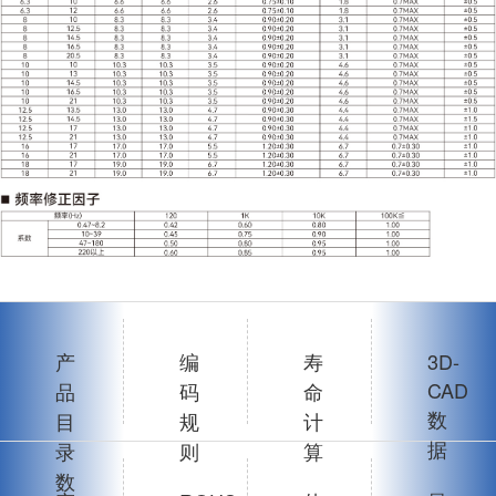
产
编
寿
3D-
CAD
品
码
命
数
目
规
计
据
录
则
算
数