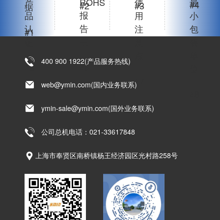
产
ROHS
使
最
#4
#2
#3
据
报
品
用
小
告
认
注
包
#1
书
证
意
装
点
单
400 900 1922(产品服务热线)
#6
#5
位
#7
web@ymin.com(国内业务联系)
#8
ymin-sale@ymin.com(国外业务联系)
公司总机电话：021-33617848
上海市奉贤区南桥镇杨王经济园区光村路258号