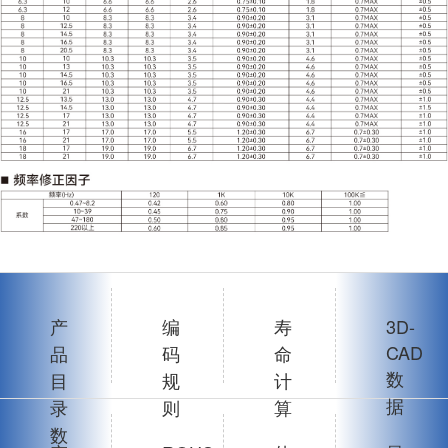
产
编
寿
3D-
CAD
品
码
命
数
目
规
计
据
录
则
算
数