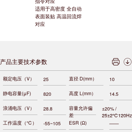
指令对应
适用于高密度 全自动
表面装贴 高温回流焊
对应
产品主要技术参数
额定电压（V）
直径 D(mm）
25
10
静电容量(μF)
高度 L(mm）
820
14.5
浪涌电压（V）
容量允许偏
28.8
±20% /
差
25±2℃120Hz
工作温度（℃）
ESR (Ω)
-55~105
——