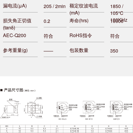
漏电流(μA)
额定纹波电流
205 / 2min
1850 /
(mA)
105℃
100KHz
损失角正切值
寿命(hrs)
0.2
10000
(tanδ)
AEC-Q200
RoHS指令
符合
符合
参考重量(g)
包装数量
——
350