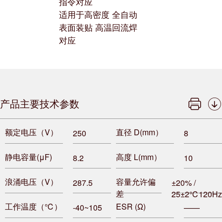
指令对应
适用于高密度 全自动
表面装贴 高温回流焊
对应
产品主要技术参数
额定电压（V）
直径 D(mm）
250
8
静电容量(μF)
高度 L(mm）
8.2
10
浪涌电压（V）
容量允许偏
287.5
±20% /
差
25±2℃120Hz
工作温度（℃）
ESR (Ω)
-40~105
——