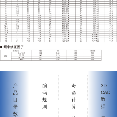
产
编
寿
3D-
CAD
品
码
命
数
目
规
计
据
录
则
算
数