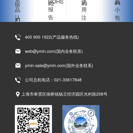
产
ROHS
使
最
#4
#2
#3
据
报
品
用
小
告
认
注
包
#1
书
证
意
装
点
单
400 900 1922(产品服务热线)
#6
#5
位
#7
web@ymin.com(国内业务联系)
#8
ymin-sale@ymin.com(国外业务联系)
公司总机电话：021-33617848
上海市奉贤区南桥镇杨王经济园区光村路258号