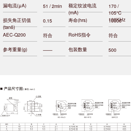
漏电流(μA)
额定纹波电流
51 / 2min
170 /
(mA)
105℃
100KHz
损失角正切值
寿命(hrs)
0.15
10000
(tanδ)
AEC-Q200
RoHS指令
符合
符合
参考重量(g)
包装数量
——
500