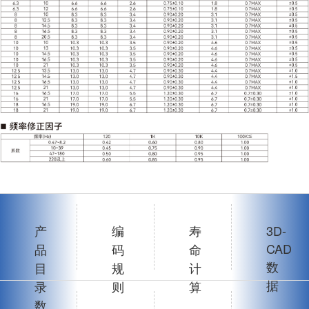
产
编
寿
3D-
CAD
品
码
命
数
目
规
计
据
录
则
算
数