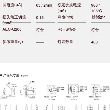
漏电流(μA)
额定纹波电流
63 / 2min
960 /
(mA)
105℃
100KHz
损失角正切值
寿命(hrs)
0.16
12000
(tanδ)
AEC-Q200
RoHS指令
符合
符合
参考重量(g)
包装数量
——
400