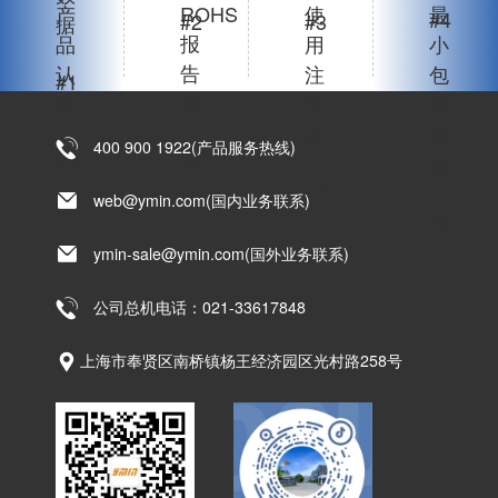
产
ROHS
使
最
#4
#2
#3
据
报
品
用
小
告
认
注
包
#1
书
证
意
装
点
单
400 900 1922(产品服务热线)
#6
#5
位
#7
web@ymin.com(国内业务联系)
#8
ymin-sale@ymin.com(国外业务联系)
公司总机电话：021-33617848
上海市奉贤区南桥镇杨王经济园区光村路258号