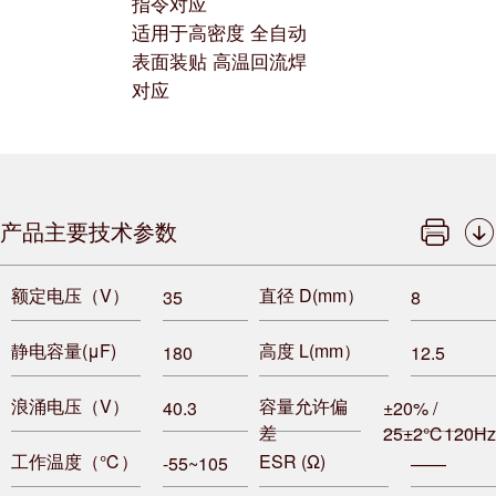
指令对应
适用于高密度 全自动
表面装贴 高温回流焊
对应
产品主要技术参数
额定电压（V）
直径 D(mm）
35
8
静电容量(μF)
高度 L(mm）
180
12.5
浪涌电压（V）
容量允许偏
40.3
±20% /
差
25±2℃120Hz
工作温度（℃）
ESR (Ω)
-55~105
——