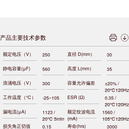
产品主要技术参数
额定电压（V）
直径 D(mm）
250
30
静电容量(μF)
高度 L(mm）
560
35
浪涌电压（V）
容量允许偏差
300
±20% /
20℃120Hz
工作温度（℃）
ESR (Ω)
-25~105
0.35 /
20℃120Hz
漏电流(μA)
额定纹波电流
1123 /
1560 /
(mA)
20℃ 5min
105℃120Hz
损失角正切值
寿命(hrs)
0.15
3000