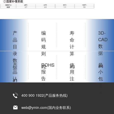
产
编
寿
3D-
CAD
品
码
命
数
目
规
计
据
录
则
算
数
产
ROHS
使
最
#4
#2
#3
据
报
品
用
小
告
认
注
包
#1
书
证
意
装
点
单
400 900 1922(产品服务热线)
#6
#5
位
#7
web@ymin.com(国内业务联系)
#8