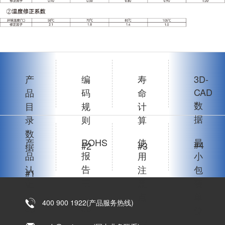
产
编
寿
3D-
CAD
品
码
命
数
目
规
计
据
录
则
算
数
产
ROHS
使
最
#4
#2
#3
据
报
品
用
小
告
认
注
包
#1
书
证
意
装
点
单
400 900 1922(产品服务热线)
#6
#5
位
#7