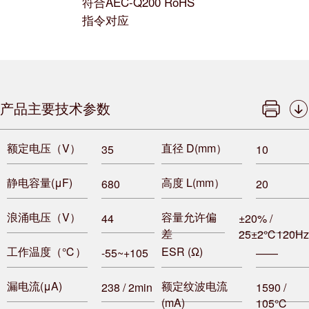
符合AEC-Q200 RoHS
指令对应
产品主要技术参数
额定电压（V）
直径 D(mm）
35
10
静电容量(μF)
高度 L(mm）
680
20
浪涌电压（V）
容量允许偏
44
±20% /
差
25±2℃120Hz
工作温度（℃）
ESR (Ω)
-55~+105
——
漏电流(μA)
额定纹波电流
238 / 2min
1590 /
(mA)
105℃