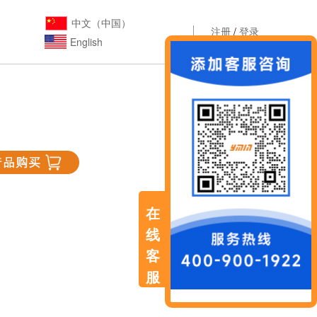
中文（中国）
注册
/
登录
English
在
线
客
服