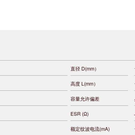
直径 D(mm）
高度 L(mm）
容量允许偏差
ESR (Ω)
额定纹波电流(mA)