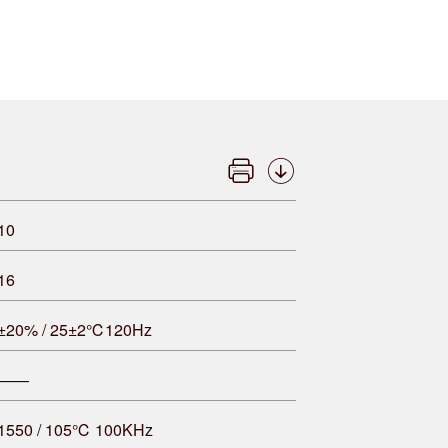
10
16
±20% / 25±2℃120Hz
——
1550 / 105℃ 100KHz