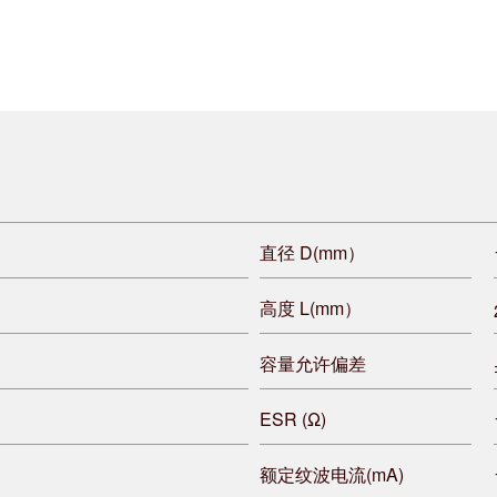
直径 D(mm）
高度 L(mm）
容量允许偏差
ESR (Ω)
额定纹波电流(mA)