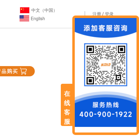
中文（中国）
注册
/
登录
English
在
线
客
服