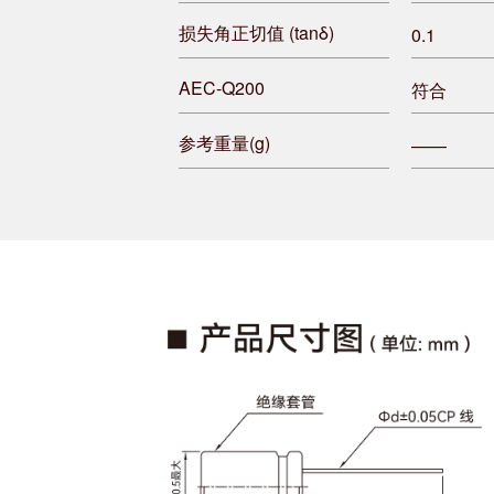
损失角正切值 (tanδ)
0.1
AEC-Q200
符合
参考重量(g)
——