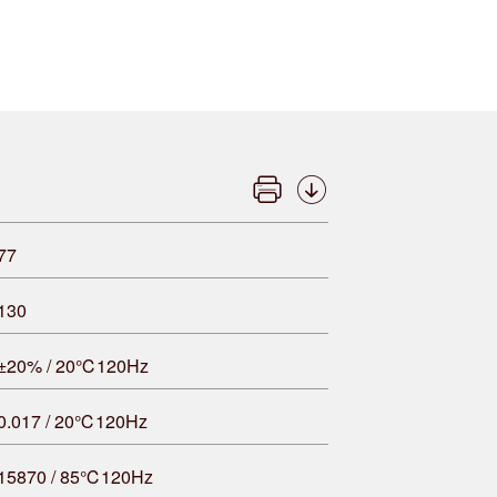
77
130
±20% / 20℃120Hz
0.017 / 20℃120Hz
15870 / 85℃120Hz