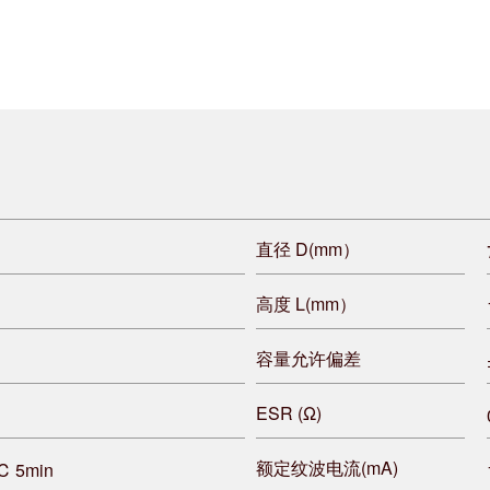
直径 D(mm）
高度 L(mm）
容量允许偏差
ESR (Ω)
额定纹波电流(mA)
℃ 5min