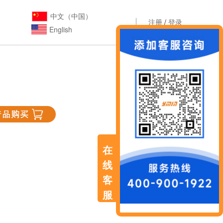
中文（中国）
注册
/
登录
English
在
线
客
服