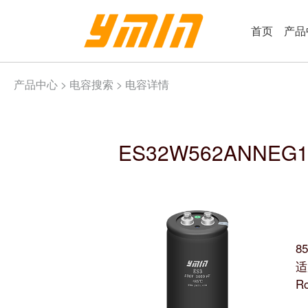
首页
产品
产品中心 >
电容搜索
> 电容详情
ES32W562ANNEG
8
适
R