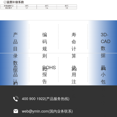
产
编
寿
3D-
CAD
品
码
命
数
目
规
计
据
录
则
算
数
产
ROHS
使
最
#4
#2
#3
据
报
品
用
小
告
认
注
包
#1
书
证
意
装
点
单
400 900 1922(产品服务热线)
#6
#5
位
#7
web@ymin.com(国内业务联系)
#8