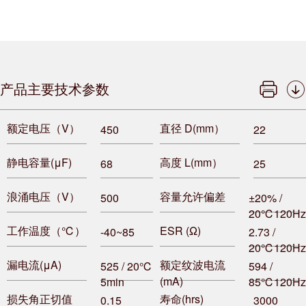
产品主要技术参数
额定电压（V）
直径 D(mm）
450
22
静电容量(μF)
高度 L(mm）
68
25
浪涌电压（V）
容量允许偏差
500
±20% /
20℃120Hz
工作温度（℃）
ESR (Ω)
-40~85
2.73 /
20℃120Hz
漏电流(μA)
额定纹波电流
525 / 20℃
594 /
(mA)
5min
85℃120Hz
损失角正切值
寿命(hrs)
0.15
3000