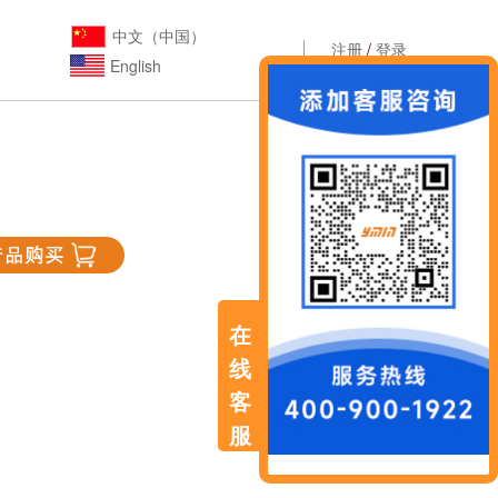
中文（中国）
注册
/
登录
English
在
线
客
服