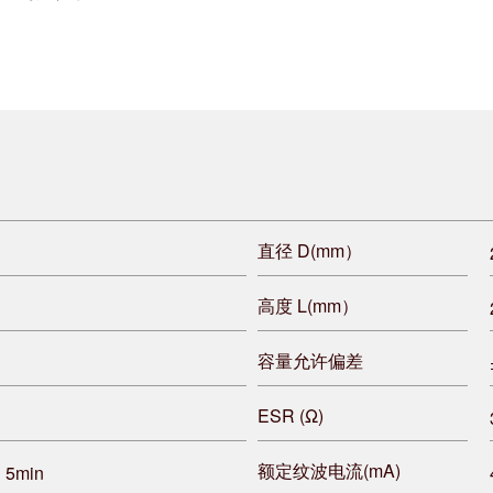
直径 D(mm）
高度 L(mm）
容量允许偏差
ESR (Ω)
额定纹波电流(mA)
 5min