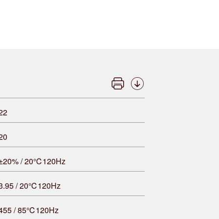
22
20
±20% / 20℃120Hz
3.95 / 20℃120Hz
455 / 85℃120Hz