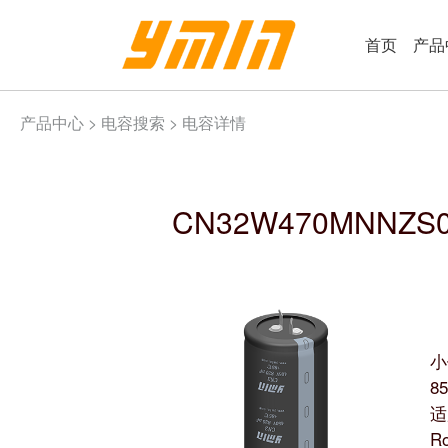
首页
产品
产品中心 >
电容搜索
> 电容详情
CN32W470MNNZS0
小
8
适
R